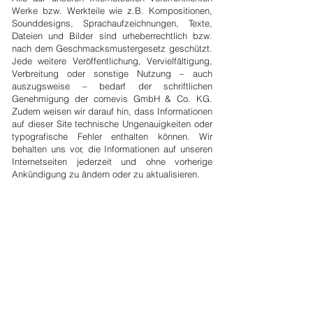
Werke bzw. Werkteile wie z.B. Kompositionen,
Sounddesigns, Sprachaufzeichnungen, Texte,
Dateien und Bilder sind urheberrechtlich bzw.
nach dem Geschmacksmustergesetz geschützt.
Jede weitere Veröffentlichung, Vervielfältigung,
Verbreitung oder sonstige Nutzung – auch
auszugsweise – bedarf der schriftlichen
Genehmigung der comevis GmbH & Co. KG.
Zudem weisen wir darauf hin, dass Informationen
auf dieser Site technische Ungenauigkeiten oder
typografische Fehler enthalten können. Wir
behalten uns vor, die Informationen auf unseren
Internetseiten jederzeit und ohne vorherige
Ankündigung zu ändern oder zu aktualisieren.
Hyperlinks
Unsere Internetseiten bzw. unsere Internet-
Angebote kann Hyperlinks auf Webseiten Dritter
enthalten. Links von dieser Web-Site auf Web-
Sites Dritter werden in einem separatem
Browser-Fenster geöffnet und nur aus Gründen
der Benutzerfreundlichkeit zur Verfügung
gestellt. Die comevis GmbH & Co KG distanziert
sich ausdrücklich von den Inhalten anderer
Webseiten und macht sich auch nicht fremde