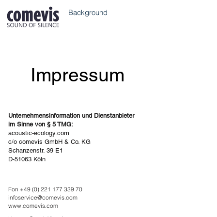
Background
Impressum
Unternehmensinformation und Dienstanbieter
im Sinne von § 5 TMG:
acoustic-ecology.com
c/o
comevis GmbH & Co. KG
Schanzenstr. 39 E1
D-51063 Köln
Fon
+49 (0) 221 177 339 70
infoservice@comevis.com
www.comevis.com